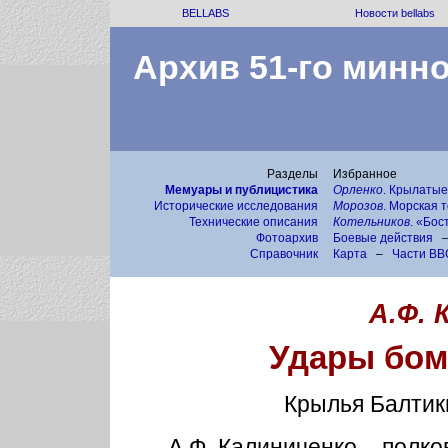
BELLABS
Новости bellabs
Архив 51-го минн
Разделы
Избранное
Мемуары и публицистика
Орленко
. Крылаты
Исторические исследования
Морозов
. Морская 
Технические описания
Котельников
. «Бос
Фотоархив
Боевые действия
Справочник
Карта
–
Части ВВ
А.Ф. 
Удары бо
Крылья Балтики
А.Ф. Калиниченко – полк