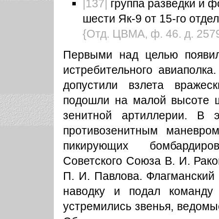
|137|
группа разведки и ф
шести Як-9 от 15-го отде
{Отд. ЦВМА, ф. 46. д. 25795
Первыми над целью появили
истребительного авиаполка
допустили взлета вражес
подошли на малой высоте ш
зенитной артиллерии. В
противозенитным маневро
пикирующих бомбардиро
Советского Союза В. И. Рак
П. И. Павлова. Флагманский
наводку и подал команду
устремились звенья, ведомые