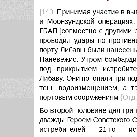
|140|
Принимая участие в вы
и Моонзундской операциях,
ГБАП ]совместно с другими 
проводил удары по противн
порту Либавы были нанесены
Паневежис. Утром бомбарди
под прикрытием истребит
Либаву. Они потопили три по
тонн водоизмещением, а т
портовым сооружениям
{Отд.
Во второй половине дня три
дважды Героем Советского С
истребителей 21-го ист