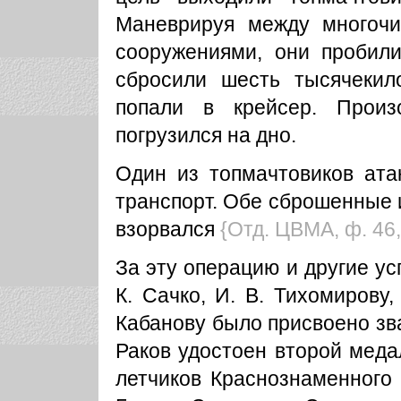
Маневрируя между многоч
сооружениями, они пробили
сбросили шесть тысячекил
попали в крейсер. Прои
погрузился на дно.
Один из топмачтовиков ата
транспорт. Обе сброшенные 
взорвался
{Отд. ЦВМА, ф. 46,
За эту операцию и другие ус
К. Сачко, И. В. Тихомирову
Кабанову было присвоено зва
Раков удостоен второй меда
летчиков Краснознаменного