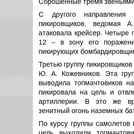
Сброшенные тремя звеньями
С другого направления
пикировщиков, ведомая 
атаковала крейсер. Четыре 
12 – в зону его поражени
пикирующих бомбардировщик
Третью группу пикировщиков
Ю. А. Кожевников. Эта гру
выводила топмачтовиков на 
пикировала на цель и отвл
артиллерии. В это же в
зенитный огонь наземных ба
По курсу группы самолетов
цель выходили топмачтов