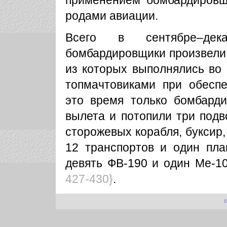
применением бомбардировщ
родами авиации.
Всего в сентябре–де
бомбардировщики произвели 
из которых выполнялись во
топмачтовиками при обеспе
это время только бомбард
вылета и потопили три подв
сторожевых корабля, буксир,
12 транспортов и один пла
девять ФВ-190 и один Me-
427-430}
.
К