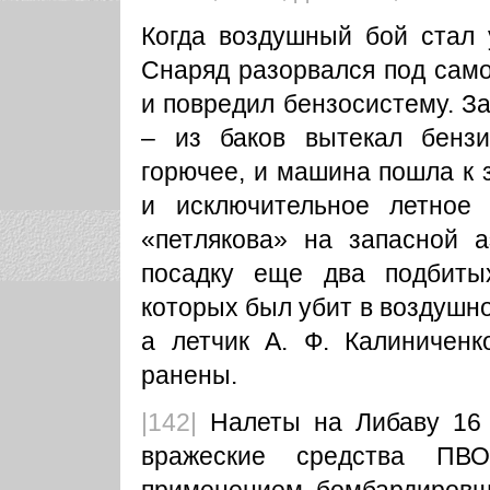
Когда воздушный бой стал у
Снаряд разорвался под само
и повредил бензосистему. З
– из баков вытекал бенз
горючее, и машина пошла к 
и исключительное летное 
«петлякова» на запасной 
посадку еще два подбиты
которых был убит в воздушно
а летчик А. Ф. Калиниченк
ранены.
|142|
Налеты на Либаву 16 с
вражеские средства ПВ