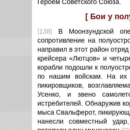
Героем Советского Союза.
[ Бои у по
|138|
В Моонзундской опер
сопротивление на полуостр
направил в этот район отряд
крейсера «Лютцов» и четыре
корабли подошли к полуостр
по нашим войскам. На их 
пикировщиков, возглавляем
Усенко, и звено самолет
истребителей. Обнаружив ко
мыса Свальферот, пикирующ
нанесли совместный удар