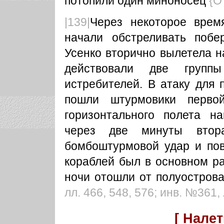
потопили один миноносец
{О
|139|
Через некоторое врем
начали обстреливать побе
Усенко вторично вылетела н
действовали две групп
истребителей. В атаку для 
пошли штурмовики перво
горизонтального полета н
через две минуты втора
бомбоштурмовой удар и пов
кораблей был в основном ра
ночи отошли от полуостров
лл. 466, 548, 576; инв. №361, 
[ Налет