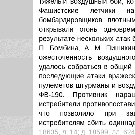
тяжелый воздушный бой, ко
Фашистские летчики н
бомбардировщиков плотны
открывали огонь одновре
результате нескольких атак 
П. Бомбина, А. М. Пишикин
ожесточенность воздушно
удалось собраться в общий 
последующие атаки вражеск
пулеметов штурманы и возд
ФВ-190. Противник нара
истребители противопостави
что позволило при за
истребителям сбить одинна
18635, л. 14; д. 18599, лл. 624